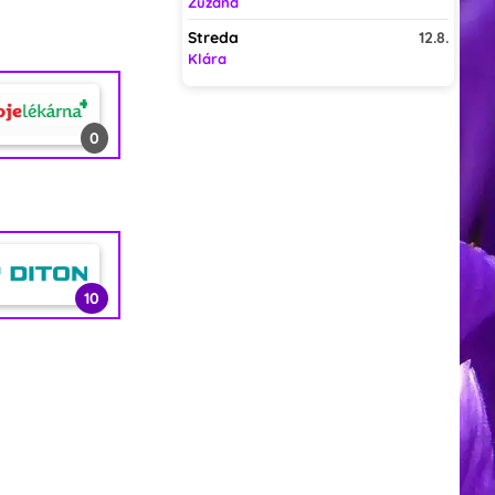
Zuzana
Streda
12.8.
Klára
0
0
0
1
0
10
1
19