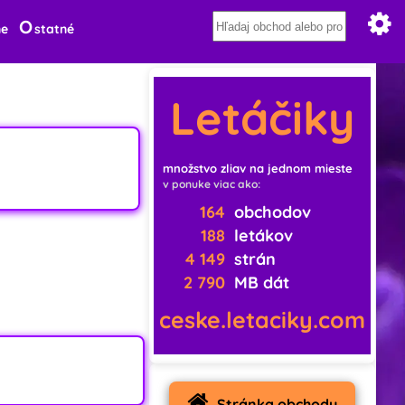
O
ne
statné
Letáčiky
množstvo zliav na jednom mieste
v ponuke viac ako:
164
obchodov
188
letákov
4 149
strán
2 790
MB dát
ceske.letaciky.com
Stránka obchodu