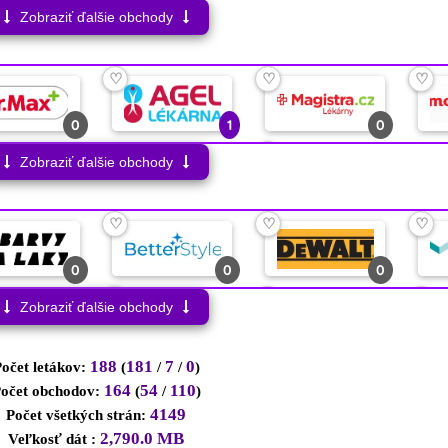
♡
♡
♡
Zobraziť ďalšie obchody
♡
♡
♡
3
0
0
1
2
11
♡
♡
♡
♡
♡
♡
♡
0
1
0
0
0
1
0
♡
Zobraziť ďalšie obchody
♡
♡
♡
0
0
0
♡
♡
♡
0
0
0
♡
♡
♡
Zobraziť ďalšie obchody
0
0
0
188
181
7
0
očet letákov:
(
/
/
)
♡
♡
♡
164
54
110
očet obchodov:
(
/
)
4149
Počet všetkých strán:
0
0
0
2,790.0 MB
Veľkosť dát :