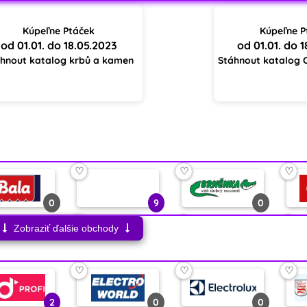
Kúpeľne Ptáček
Kúpeľne P
od 01.01. do 18.05.2023
od 01.01. do 
hnout katalog krbů a kamen
Stáhnout katalog 
♡
♡
♡
0
9
0
♡
♡
♡
Zobraziť ďalšie obchody
3
0
0
♡
♡
♡
♡
♡
♡
2
0
0
1
2
0