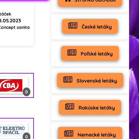
táček
18.05.2023
České letáky
Concept sanita
Poľské letáky
Slovenské letáky
0
Rakúske letáky
0
Nemecké letáky
0
0