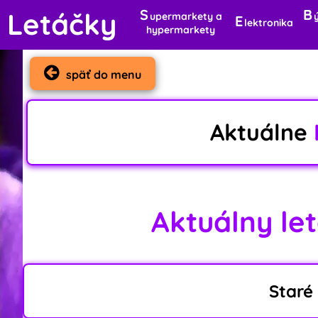
S
B
Letáčky
upermarkety a
E
lektronika
hypermarkety
späť do menu
Aktuálne
Aktuálny letá
Staré