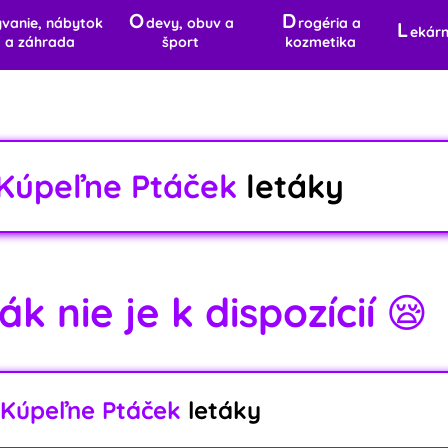
O
D
ývanie, nábytok
devy, obuv a
rogéria a
L
ekár
a záhrada
šport
kozmetika
Kúpeľne Ptáček
letáky
k nie je k dispozícií 😪
Kúpeľne Ptáček
letáky