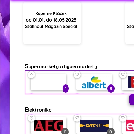
Kúpeľne Ptáček
od 01.01. do 18.05.2023
Stáhnout Magazín Speciál
Stá
S
upermarkety a hypermarkety
♡
♡
♡
1
3
♡
♡
♡
E
lektronika
7
1
♡
♡
♡
♡
♡
♡
0
0
1
2