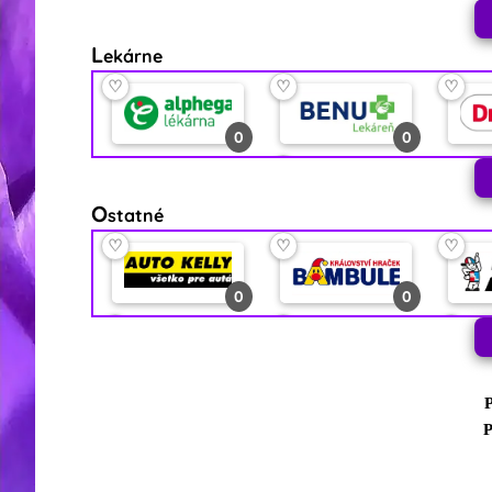
♡
♡
♡
♡
♡
♡
L
ekárne
0
16
0
0
♡
♡
♡
♡
♡
♡
0
0
0
0
♡
♡
♡
O
statné
0
0
0
♡
♡
♡
0
0
♡
♡
♡
1
0
P
♡
♡
♡
P
0
0