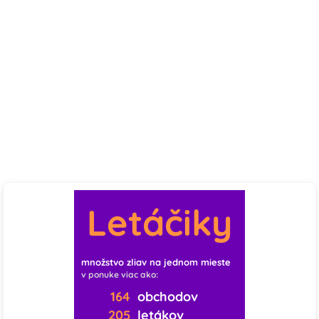
Letáčiky
množstvo zliav na jednom mieste
v ponuke viac ako:
164
obchodov
205
letákov