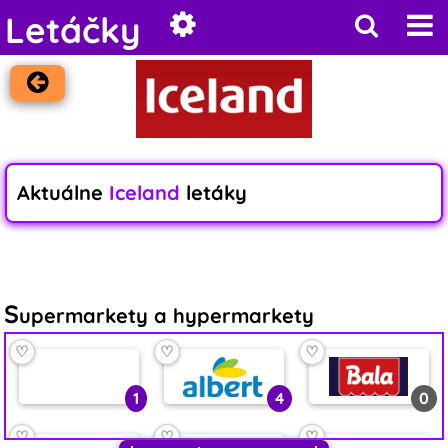
Letáčky
Aktuálne
Iceland
letáky
S
upermarkety a hypermarkety
♡
♡
♡
1
4
0
♡
♡
♡