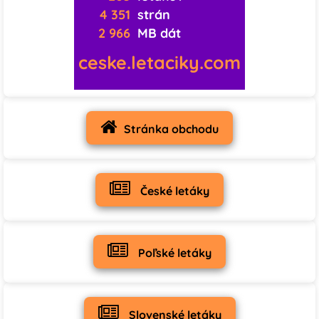
4 351
strán
2 966
MB dát
ceske.letaciky.com
Stránka obchodu
České letáky
Poľské letáky
Slovenské letáky