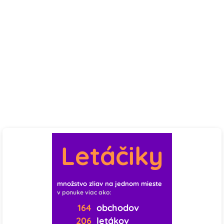
Letáčiky
množstvo zliav na jednom mieste
v ponuke viac ako:
164
obchodov
206
letákov