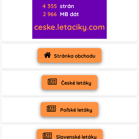
4 355
strán
2 966
MB dát
ceske.letaciky.com
Stránka obchodu
České letáky
Poľské letáky
Slovenské letáky