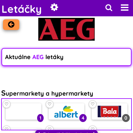
Letáčky
Aktuálne
AEG
letáky
S
upermarkety a hypermarkety
♡
♡
♡
1
4
0
♡
♡
♡