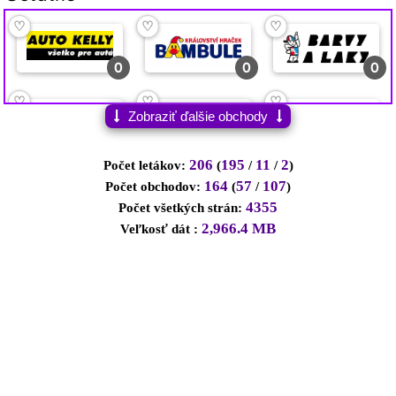
♡
♡
♡
♡
♡
♡
♡
♡
♡
♡
♡
♡
1
0
0
0
1
0
0
0
0
0
0
0
♡
♡
♡
♡
♡
♡
♡
♡
♡
Zobraziť ďalšie obchody
2
6
3
15
0
0
0
0
10
206
195
11
2
Počet letákov:
(
/
/
)
♡
♡
♡
♡
♡
♡
♡
♡
♡
164
57
107
Počet obchodov:
(
/
)
4355
Počet všetkých strán:
0
4
0
0
0
1
1
0
0
2,966.4 MB
Veľkosť dát :
♡
♡
♡
♡
♡
♡
♡
0
2
11
1
0
0
1
♡
♡
♡
♡
♡
♡
0
0
0
0
0
0