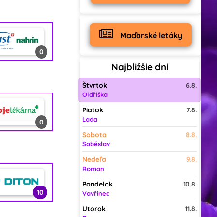
0
0
0
Maďarské letáky
0
0
Najbližšie dni
Štvrtok
6.8.
0
0
Oldřiška
Piatok
7.8.
Lada
0
1
Sobota
8.8.
Soběslav
Nedeľa
9.8.
0
Roman
Pondelok
10.8.
10
Vavřinec
Utorok
11.8.