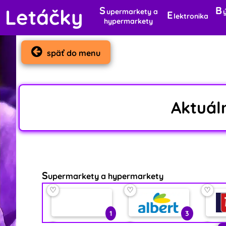
S
B
Letáčky
upermarkety a
E
lektronika
hypermarkety
späť do menu
Aktuá
S
upermarkety a hypermarkety
♡
♡
♡
1
3