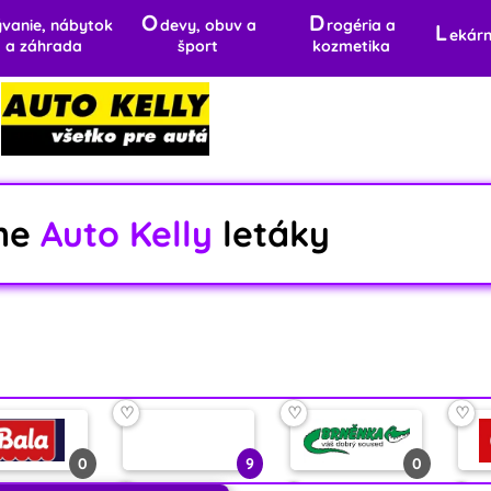
O
D
ývanie, nábytok
devy, obuv a
rogéria a
L
ekár
a záhrada
šport
kozmetika
lne
Auto Kelly
letáky
♡
♡
♡
0
9
0