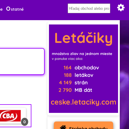
O
ne
statné
Letáčiky
množstvo zliav na jednom mieste
v ponuke viac ako:
164
obchodov
188
letákov
4 149
strán
2 790
MB dát
ceske.letaciky.com
0
Stránka obchodu