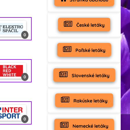
0
České letáky
0
0
Poľské letáky
0
6
Slovenské letáky
0
0
0
0
Rakúske letáky
0
0
0
3
Nemecké letáky