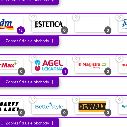
♡
♡
0
0
0
0
0
0
4
0
♡
♡
♡
♡
♡
♡
♡
12
0
0
0
0
13
0
♡
♡
♡
Zobraziť ďalšie obchody
♡
♡
♡
3
0
0
1
2
11
♡
♡
♡
♡
♡
♡
♡
0
1
0
0
0
1
0
♡
Zobraziť ďalšie obchody
♡
♡
♡
0
0
0
♡
♡
♡
0
0
0
♡
♡
♡
Zobraziť ďalšie obchody